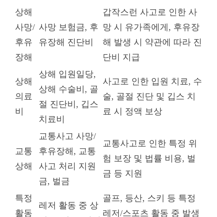
상해
갑작스런 사고로 인한 사
사망/
사망 보험금, 후
망 시 유가족에게, 후유장
후유
유장해 진단비
해 발생 시 약관에 따라 진
장해
단비 지급
상해 입원일당,
상해
사고로 인한 입원 치료, 수
상해 수술비, 골
의료
술, 골절 진단 및 깁스 치
절 진단비, 깁스
비
료 시 정액 보상
치료비
교통사고 사망/
교통사고로 인한 특정 위
교통
후유장해, 교통
험 보장 및 법률 비용, 벌
상해
사고 처리 지원
금 등 지원
금, 벌금
특정
골프, 등산, 스키 등 특정
레저 활동 중 상
활동
레저/스포츠 활동 중 발생