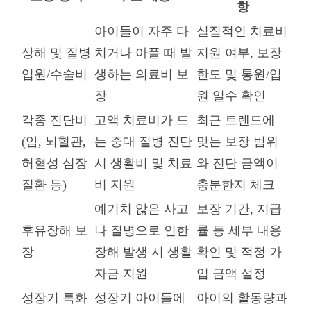
항
아이들이 자주 다
실질적인 치료비
상해 및 질병
치거나 아플 때 발
지원 여부, 보장
입원/수술비
생하는 의료비 보
한도 및 통원/입
장
원 일수 확인
각종 진단비
고액 치료비가 드
최근 트렌드에
(암, 뇌혈관,
는 중대 질병 진단
맞는 보장 범위
허혈성 심장
시 생활비 및 치료
와 진단 금액이
질환 등)
비 지원
충분한지 체크
예기치 않은 사고
보장 기간, 지급
후유장해 보
나 질병으로 인한
률 등 세부 내용
장
장해 발생 시 생활
확인 및 적정 가
자금 지원
입 금액 설정
성장기 특화
성장기 아이들에
아이의 활동량과