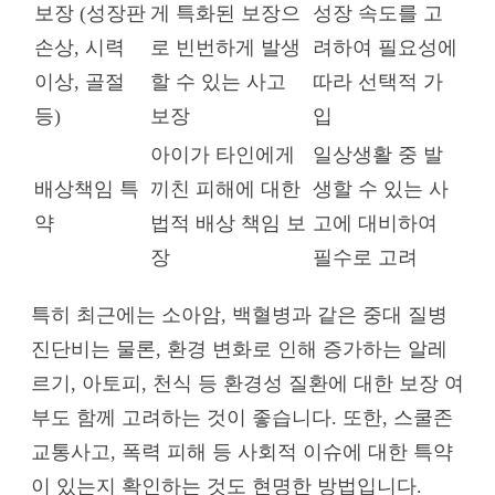
보장 (성장판
게 특화된 보장으
성장 속도를 고
손상, 시력
로 빈번하게 발생
려하여 필요성에
이상, 골절
할 수 있는 사고
따라 선택적 가
등)
보장
입
아이가 타인에게
일상생활 중 발
배상책임 특
끼친 피해에 대한
생할 수 있는 사
약
법적 배상 책임 보
고에 대비하여
장
필수로 고려
특히 최근에는 소아암, 백혈병과 같은 중대 질병
진단비는 물론, 환경 변화로 인해 증가하는 알레
르기, 아토피, 천식 등 환경성 질환에 대한 보장 여
부도 함께 고려하는 것이 좋습니다. 또한, 스쿨존
교통사고, 폭력 피해 등 사회적 이슈에 대한 특약
이 있는지 확인하는 것도 현명한 방법입니다.